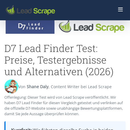
D7 Lead Finder Test:
Preise, Testergebnisse
und Alternativen (2026)
Von
Shane Daly
, Content Writer bei Lead Scrape
Offenlegung: Dieser Test wird von Lead Scrape veröffentlicht. Wir
haben D7 Lead Finder für diesen Vergleich getestet und verlinken auf
die offizielle D7-Website sowie unabhängige Bewertungsplattformen,
damit Sie jede Aussage überprüfen können.