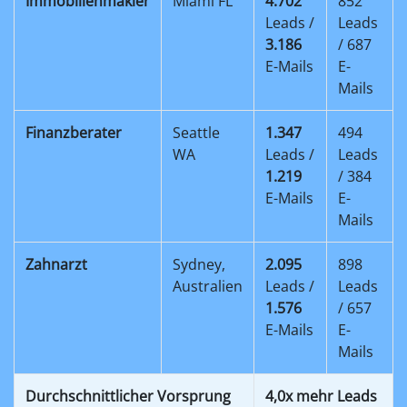
Immobilienmakler
Miami FL
4.702
852
Leads /
Leads
3.186
/ 687
E-Mails
E-
Mails
Finanzberater
Seattle
1.347
494
WA
Leads /
Leads
1.219
/ 384
E-Mails
E-
Mails
Zahnarzt
Sydney,
2.095
898
Australien
Leads /
Leads
1.576
/ 657
E-Mails
E-
Mails
Durchschnittlicher Vorsprung
4,0x mehr Leads