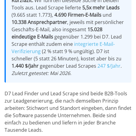
Kurzfazit:
Wir führten dieselbe Suche in beiden
Tools aus. Lead Scrape lieferte
5,5x mehr Leads
(9.665 statt 1.773),
4.690 Firmen-E-Mails
und
10.338 Ansprechpartner
, jeweils mit persönlicher
Geschäfts-E-Mail, also insgesamt
15.028
eindeutige E-Mails
gegenüber 1.299 bei D7. Lead
Scrape enthält zudem eine
integrierte E-Mail-
Verifizierung
(2 % statt 9 % ungültig). D7 ist
schneller (5 statt 26 Minuten), kostet aber bis zu
1.440 $/Jahr
gegenüber Lead Scrapes
247 $/Jahr
.
Zuletzt getestet: Mai 2026.
D7 Lead Finder und Lead Scrape sind beide B2B-Tools
zur Leadgenerierung, die nach demselben Prinzip
arbeiten: Stichwort und Standort eingeben, dann findet
die Software passende Unternehmen. Beide sind
einfach zu bedienen und liefern in jeder Branche
Tausende Leads.